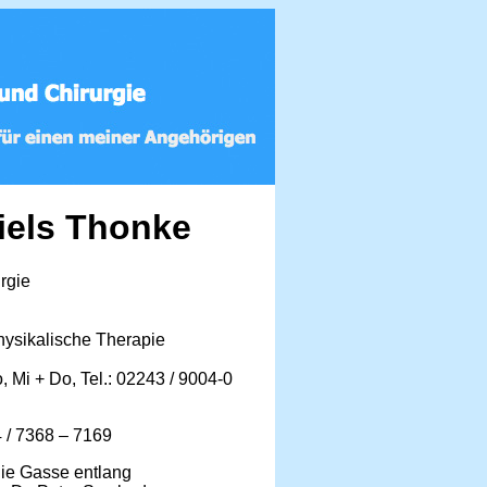
Niels Thonke
rgie
ysikalische Therapie
 Mi + Do, Tel.: 02243 / 9004-0
4 / 7368 – 7169
die Gasse entlang