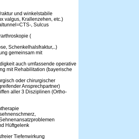
raktur und winkelstabile
x valgus, Krallenzehen, etc.)
altunnel=CTS-, Sulcus
arthroskopie (
se, Schenkelhalsfraktur,..)
gung gemeinsam mit
ndigkeit auch umfassende operative
 mit Rehabilitation (bayerische
rgisch oder chirurgischer
greifender Ansprechpartner)
en aller 3 Disziplinen (Ortho-
therapie
essehnenschmerz,
n Sehnenansatzproblemen
nd Hüftgelenk
nsfreier Tiefenwirkung