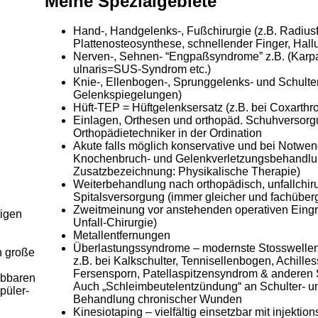
Meine Spezialgebiete
Hand-, Handgelenks-, Fußchirurgie (z.B. Radiusf
Plattenosteosynthese, schnellender Finger, Hallu
Nerven-, Sehnen- “Engpaßsyndrome” z.B. (Karp
ulnaris=SUS-Syndrom etc.)
Knie-, Ellenbogen-, Sprunggelenks- und Schulter
Gelenkspiegelungen)
Hüft-TEP = Hüftgelenksersatz (z.B. bei Coxarthro
Einlagen, Orthesen und orthopäd. Schuhversor
Orthopädietechniker in der Ordination
Akute falls möglich konservative und bei Notwe
Knochenbruch- und Gelenkverletzungsbehandlung
Zusatzbezeichnung: Physikalische Therapie)
Weiterbehandlung nach orthopädisch, unfallchiru
Spitalsversorgung (immer gleicher und fachüber
Zweitmeinung vor anstehenden operativen Eingriff
igen
Unfall-Chirurgie)
Metallentfernungen
Überlastungssyndrome – modernste Stosswellen
h große
z.B. bei Kalkschulter, Tennisellenbogen, Achill
Fersensporn, Patellaspitzensyndrom & andere
ubbaren
Auch „Schleimbeutelentzündung“ an Schulter- u
püler-
Behandlung chronischer Wunden
Kinesiotaping – vielfältig einsetzbar mit injektio