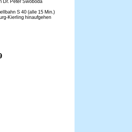
on Dr. Peter Swoboda
llbahn S 40 (alle 15 Min.)
urg-Kierling hinaufgehen
9